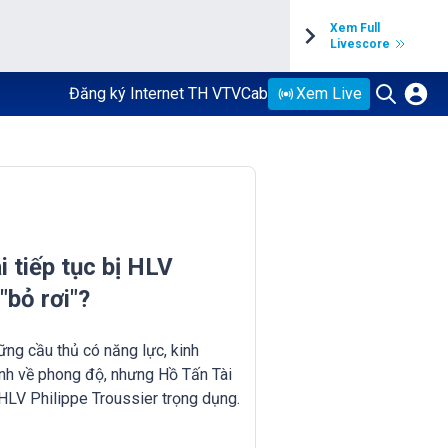
Xem Full
Livescore
Đăng ký Internet TH VTVCab
Xem Live
 tiếp tục bị HLV
"bỏ rơi"?
ững cầu thủ có năng lực, kinh
nh về phong độ, nhưng Hồ Tấn Tài
HLV Philippe Troussier trọng dụng.