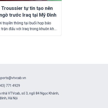
 Troussier tự tin tạo nên
ngờ trước Iraq tại Mỹ Đình
ời truyền thông tại buổi họp báo
 trận đấu với Iraq trong khuôn khổ
loại thứ hai World Cup 2026 khu
hâu Á, HLV trưởng Philippe
sier tỏ ra tự tin về sự chuẩn bị của
uyển Việt Nam.
sports@vtvcab.vn
43) 771 4929
 nhà VTVcab, số 3, ngõ 84 Ngọc Khánh,
Đình, Hà Nội