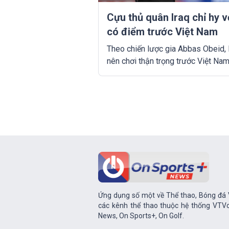
Cựu thủ quân Iraq chỉ hy 
có điểm trước Việt Nam
Theo chiến lược gia Abbas Obeid, 
nên chơi thận trọng trước Việt Na
kiếm 1 điểm, thay vì mạo hiểm để 
3 điểm ở vòng loại thứ 2 World Cu
2026.
Ứng dụng số một về Thể thao, Bóng đá V
các kênh thể thao thuộc hệ thống VTVc
News, On Sports+, On Golf.