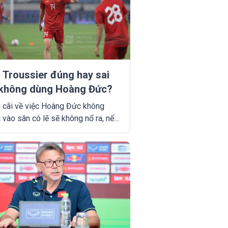
 Troussier đúng hay sai
 không dùng Hoàng Đức?
h cãi về việc Hoàng Đức không
vào sân có lẽ sẽ không nổ ra, nếu
iệt Nam giành được 1 điểm trước
 Mặc dù vậy, nếu HLV Troussier giữ
ên quan điểm của mình và đến khi
ệt Nam có kết quả thi đấu không
sớm muộn điều này vẫn sẽ xảy ra.