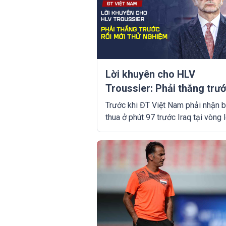
Lời khuyên cho HLV
Troussier: Phải thắng trư
rồi mới thử nghiệm
Trước khi ĐT Việt Nam phải nhận 
thua ở phút 97 trước Iraq tại vòng 
thứ 2 World Cup 2026, tỷ số 0-0 k
tất cả đều phải kinh ngạc. Bởi xét 
trận, đoàn quân của HLV Philippe
Troussier tỏ ra lép vế toàn tập trư
Iraq.