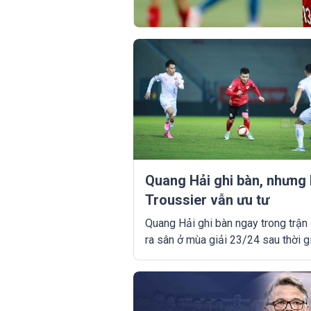
Quang Hải ghi bàn, nhưng
Troussier vẫn ưu tư
Quang Hải ghi bàn ngay trong trận
ra sân ở mùa giải 23/24 sau thời g
dưỡng thương. Tuy nhiên, điều này
khiến HLV Troussier hết ưu tư với 
tiền vệ của ĐT Việt Nam.