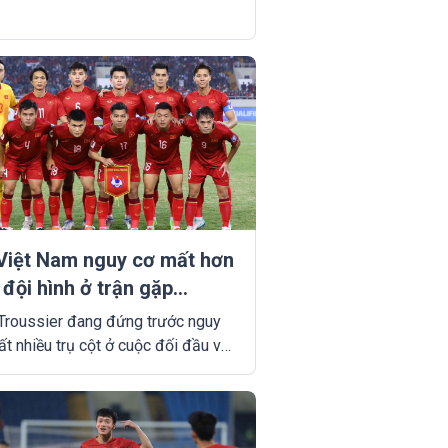
Việt Nam nguy cơ mất hơn
 đội hình ở trận gặp
onesia trên sân nhà
Troussier đang đứng trước nguy
t nhiều trụ cột ở cuộc đối đầu với
esia trên sân nhà, tại vòng loại
2 World Cup 2026 khu vực châu Á