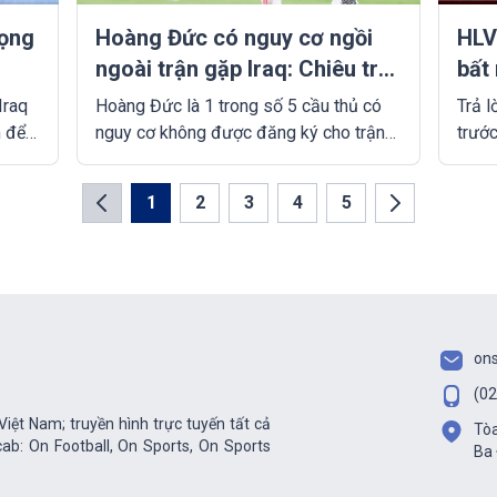
vọng
Hoàng Đức có nguy cơ ngồi
HLV
ngoài trận gặp Iraq: Chiêu trò
bất 
của ông Troussier?
Iraq
Hoàng Đức là 1 trong số 5 cầu thủ có
Trả l
m để
nguy cơ không được đăng ký cho trận
trước
giành
đấu giữa Việt Nam và Iraq. Nhưng liệu
Vòng 
p
đây có phải "chiêu trò" khiến giới truyền
vực c
1
2
3
4
5
thông và đối thủ việt vị từ phía HLV
Trous
Troussier?
đội t
on
(02
iệt Nam; truyền hình trực tuyến tất cả
Tòa
ab: On Football, On Sports, On Sports
Ba 