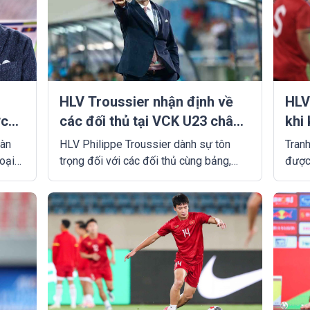
HLV Troussier nhận định về
HLV
ớc
các đối thủ tại VCK U23 châu
khi
Á 2024
bàn
HLV Philippe Troussier dành sự tôn
Tran
loại
trọng đối với các đối thủ cùng bảng,
được 
hiến
đồng thời tin tưởng các học trò của
ĐT V
về thế
mình đang sở hữu sự tự tin và nền tảng
Iraq.
nhất định để sẵn sàng đương đầu với
nguy
ớc
thử thách sắp tới.
ĐT Vi
tốt, 