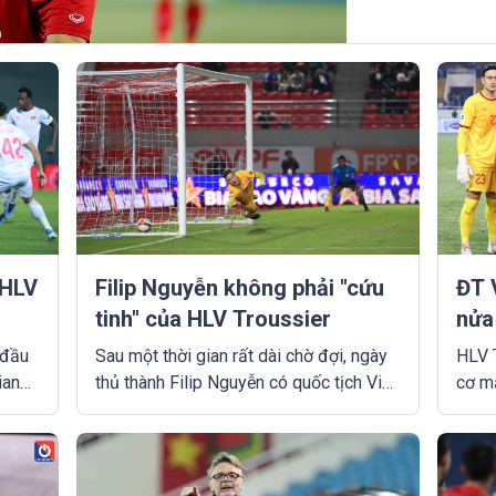
 HLV
Filip Nguyễn không phải "cứu
ĐT 
tinh" của HLV Troussier
nửa
Ind
 đầu
Sau một thời gian rất dài chờ đợi, ngày
HLV 
ian
thủ thành Filip Nguyễn có quốc tịch Việt
cơ mấ
 chưa
Nam đang đến rất gần trong niềm hân
Indon
dàn
hoan của người hâm mộ.
thứ 