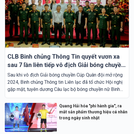
CLB Binh chủng Thông Tin quyết vươn xa
sau 7 lần liên tiếp vô địch Giải bóng chuyền
Cúp Quân đội mở rộng 2024
Sau khi vô địch Giải bóng chuyền Cúp Quân đội mở rộng
2024, Binh chủng Thông tin Liên lạc đã tổ chức Hội nghị
gặp mặt, tuyên dương Câu lạc bộ bóng chuyền nữ Binh
chủng Thông tin - Trường Tươi Bình Phước chiều 1/8 tại
Hà Nội.
Quang Hải hóa "phi hành gia", ra
mắt sản phẩm thương hiệu cá nhân
trong ngày sinh nhật