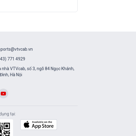
sports@vtvcab.vn
43) 771 4929
 nhà VTVcab, số 3, ngõ 84 Ngọc Khánh,
Đình, Hà Nội
dụng tại: