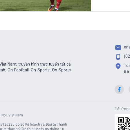
on
(02
iệt Nam; truyền hình trực tuyến tất cả
Tòa
ab: On Football, On Sports, On Sports
Ba 
Tải ứng 
 Nội, Việt Nam
n
05926285 do Sở Kế hoạch và Đầu tư Thành
12, thay đổi lần thứ 5 ngày 05 tháng 10