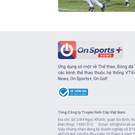
Ứng dụng số một về Thể thao, Bóng đá V
các kênh thể thao thuộc hệ thống VTVc
News, On Sports+, On Golf.
Tổng Công ty Truyền hình Cáp Việt Nam.
Địa chỉ: Số 3/84 Ngọc Khánh, quận Ba Đình, Hà
Điện thoại: 19001515 Email: info@vtvcab.v
Giấy chứng nhận đăng ký doanh nghiệp số 01
phố Hà Nội cấp lần đầu ngày 26 tháng 6 năm 20