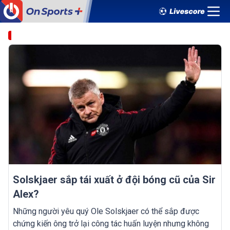
Solskjaer sắp tái xuất ở đội bóng cũ của Sir
Alex?
Những người yêu quý Ole Solskjaer có thể sắp được
chứng kiến ông trở lại công tác huấn luyện nhưng không