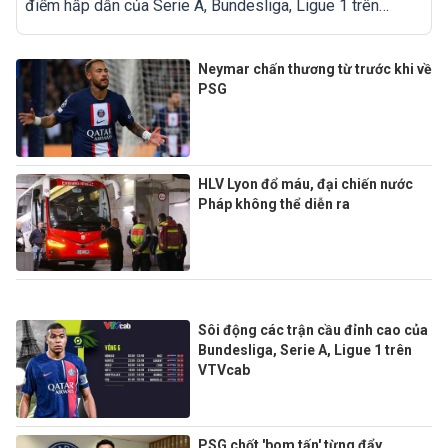
điểm hấp dẫn của Serie A, Bundesliga, Ligue 1 trên
VTVcab, ON Plus.
Neymar chấn thương từ trước khi về
PSG
HLV Lyon đổ máu, đại chiến nước
Pháp không thể diễn ra
Sôi động các trận cầu đỉnh cao của
Bundesliga, Serie A, Ligue 1 trên
VTVcab
PSG chốt 'bom tấn' từng đẩy