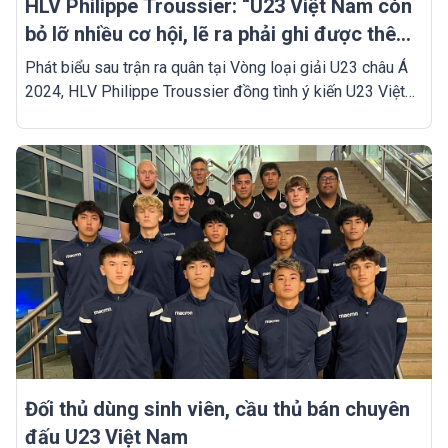
HLV Philippe Troussier: “U23 Việt Nam còn
bỏ lỡ nhiều cơ hội, lẽ ra phải ghi được thêm
3-4 bàn”
Phát biểu sau trận ra quân tại Vòng loại giải U23 châu Á
2024, HLV Philippe Troussier đồng tình ý kiến U23 Việt
Nam đã bỏ lỡ một số cơ hội dẫn tới không thể ghi thêm 3-
4 bàn trước U23 Guam. Song về toàn cục, ông thầy người
Pháp vẫn hài lòng với những gì mà học trò thể hiện.
Đối thủ dùng sinh viên, cầu thủ bán chuyên
đấu U23 Việt Nam