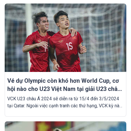
Abdulrahman.
Vé dự Olympic còn khó hơn World Cup, cơ
hội nào cho U23 Việt Nam tại giải U23 châu
Á?
VCK U23 châu Á 2024 sẽ diễn ra từ 15/4 đến 3/5/2024
tại Qatar. Ngoài việc cạnh tranh các thứ hạng, VCK kỳ này
còn là giải đấu để xác định các đại diện châu Á tham dự
Olympic Paris 2024. Như vậy, trong 16 đội chỉ có 3,5
suất có thể đến Pháp dự Thế vận hội.