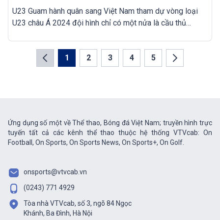
U23 Guam hành quân sang Việt Nam tham dự vòng loại
U23 châu Á 2024 đội hình chỉ có một nửa là cầu thủ
chuyên nghiệp, một nửa còn lại là sinh viên hoặc cầu thủ
bán chuyên.
1
2
3
4
5
Ứng dụng số một về Thể thao, Bóng đá Việt Nam; truyền hình trực
tuyến tất cả các kênh thể thao thuộc hệ thống VTVcab: On
Football, On Sports, On Sports News, On Sports+, On Golf.
onsports@vtvcab.vn
(0243) 771 4929
Tòa nhà VTVcab, số 3, ngõ 84 Ngọc
Khánh, Ba Đình, Hà Nội