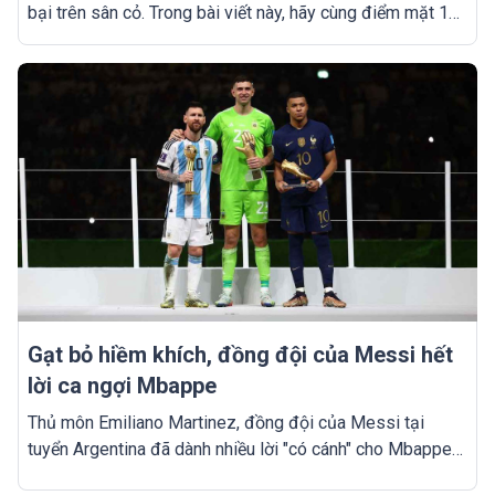
bại trên sân cỏ. Trong bài viết này, hãy cùng điểm mặt 10
cầu thủ có khả năng chạy nhanh nhất mọi thời đại trong
làng túc cầu!
Gạt bỏ hiềm khích, đồng đội của Messi hết
lời ca ngợi Mbappe
Thủ môn Emiliano Martinez, đồng đội của Messi tại
tuyển Argentina đã dành nhiều lời "có cánh" cho Mbappe
sau những đồn đoán về mâu thuẫn trước đó.