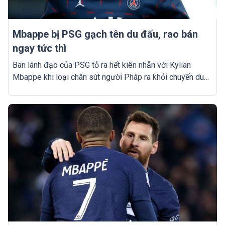
Mbappe bị PSG gạch tên du đấu, rao bán
ngay tức thì
Ban lãnh đạo của PSG tỏ ra hết kiên nhẫn với Kylian
Mbappe khi loại chân sút người Pháp ra khỏi chuyến du
đấu hè, đồng thời rao bán anh trên thị trường chuyển
nhượng.