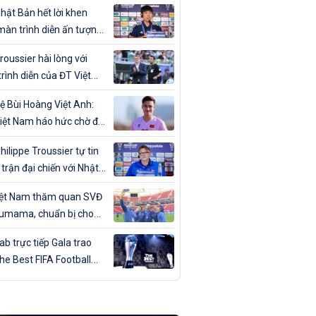
ân trong ngày sinh nhật
hật Bản hết lời khen
màn trình diễn ấn tượng
T Việt Nam
roussier hài lòng với
rình diễn của ĐT Việt
trước Nhật Bản
ệ Bùi Hoàng Việt Anh:
iệt Nam háo hức chờ đợi
đấu với Nhật Bản”
hilippe Troussier tự tin
 trận đại chiến với Nhật
iệt Nam thăm quan SVĐ
umama, chuẩn bị cho
gặp Nhật Bản
b trực tiếp Gala trao
The Best FIFA Football
ds 2023