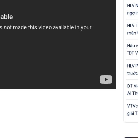
cá nh
HLV N
ngợi 
của Đ
HLV T
màn t
Nam 
Hậu v
“ĐT V
trận 
HLV P
trước
Bản
ĐT V
Al Th
trận 
VTVca
giải 
Awar