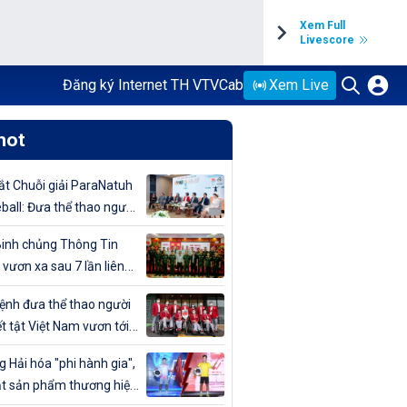
Xem Full
Livescore
Đăng ký Internet TH VTVCab
Xem Live
hot
t Chuỗi giải ParaNatuh
eball: Đưa thể thao người
t tật lên tầm cao mới
inh chủng Thông Tin
 vươn xa sau 7 lần liên
vô địch Giải bóng chuyền
nh đưa thể thao người
uân đội mở rộng 2024
t tật Việt Nam vươn tới
cao
 Hải hóa "phi hành gia",
t sản phẩm thương hiệu