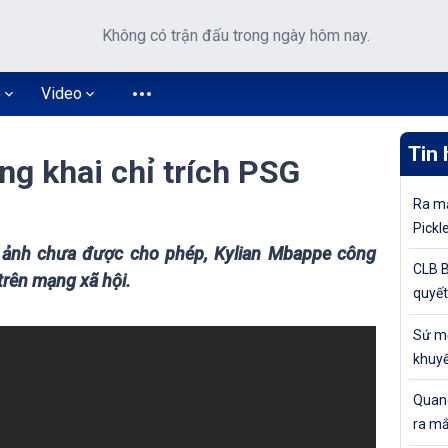
Không có trận đấu trong ngày hôm nay.
o
Video
Tin 
g khai chỉ trích PSG
Ra mắ
Pickl
 ảnh chưa được cho phép, Kylian Mbappe công
khuyế
CLB B
trên mạng xã hội.
quyết
tiếp 
Sứ mệ
Cúp Q
khuyế
đỉnh 
Quang
ra mắ