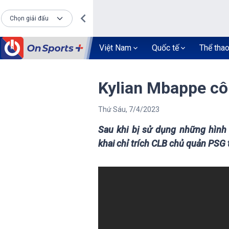
Chọn giải đấu
Việt Nam
Quốc tế
Thể tha
Kylian Mbappe côn
Thứ Sáu
,
7
/
4
/
2023
Sau khi bị sử dụng những hình
khai chỉ trích CLB chủ quản PSG 