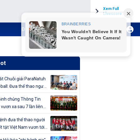
Xem Full
Livescore
Đăng ký Internet TH VTVCab
Xem Live
hot
t Chuỗi giải ParaNatuh
eball: Đưa thể thao người
t tật lên tầm cao mới
inh chủng Thông Tin
 vươn xa sau 7 lần liên
vô địch Giải bóng chuyền
nh đưa thể thao người
uân đội mở rộng 2024
t tật Việt Nam vươn tới
cao