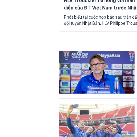
HLV Troussier hài lòng với màn 
diễn của ĐT Việt Nam trước Nhậ
Bản
Phát biểu tại cuộc họp báo sau trận đấ
đội tuyển Nhật Bản, HLV Philippe Trous
tỏ ra hài lòng với màn thể hiện của các
trò, dù đội tuyển Việt Nam nhận thất bạ
tỉ số 2-4.