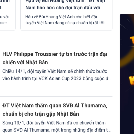
trình
Hậu vệ Bùi Hoàng Việt Anh: “ĐT Việt
t
Nam háo hức chờ đợi trận đấu với
Nhật Bản”
u với
Hậu vệ Bùi Hoàng Việt Anh cho biết đội
sier
tuyển Việt Nam đang có sự chuẩn bị rất tốt
 học
cho VCK Asian Cup 2023. Toàn đội rất háo
i với
hức đón chờ trận ra quân gặp đội tuyển
Nhật Bản, diễn ra vào ngày 14/1 tới.
HLV Philippe Troussier tự tin trước trận đại
chiến với Nhật Bản
Chiều 14/1, đội tuyển Việt Nam sẽ chính thức bước
vào hành trình tại VCK Asian Cup 2023 bằng cuộc đối
đầu với ứng cử viên vô địch Nhật Bản.
ĐT Việt Nam thăm quan SVĐ Al Thumama,
chuẩn bị cho trận gặp Nhật Bản
Sáng 13/1, đội tuyển Việt Nam đã có chuyến thăm
quan SVĐ Al Thumama, một trong những địa điểm tổ