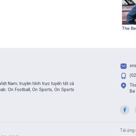
on
(02
iệt Nam; truyền hình trực tuyến tất cả
Tòa
ab: On Football, On Sports, On Sports
Ba 
Tải ứng 