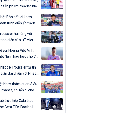
 Hải hóa "phi hành gia",
t sản phẩm thương hiệu
ân trong ngày sinh nhật
hật Bản hết lời khen
màn trình diễn ấn tượng
T Việt Nam
roussier hài lòng với
rình diễn của ĐT Việt
trước Nhật Bản
ệ Bùi Hoàng Việt Anh:
iệt Nam háo hức chờ đợi
đấu với Nhật Bản”
hilippe Troussier tự tin
 trận đại chiến với Nhật
iệt Nam thăm quan SVĐ
umama, chuẩn bị cho
gặp Nhật Bản
b trực tiếp Gala trao
The Best FIFA Football
ds 2023