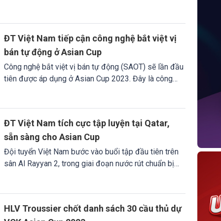
chức các trận đấu của VCK Asian Cup 2023.
ĐT Việt Nam tiếp cận công nghệ bắt việt vị
bán tự động ở Asian Cup
Công nghệ bắt việt vị bán tự động (SAOT) sẽ lần đầu
tiên được áp dụng ở Asian Cup 2023. Đây là công
nghệ đã được sử dụng và mang đến thành công ở
World Cup 2022 tại Qatar.
ĐT Việt Nam tích cực tập luyện tại Qatar,
sẵn sàng cho Asian Cup
Đội tuyển Việt Nam bước vào buổi tập đầu tiên trên
sân Al Rayyan 2, trong giai đoạn nước rút chuẩn bị
cho VCK Asian Cup 2023. Đây cũng địa điểm tập
luyện chính thức của thầy trò HLV Philippe Troussier
trong quá trình tham dự giải đấu hàng đầu châu lục.
HLV Troussier chốt danh sách 30 cầu thủ dự