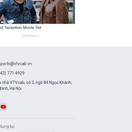
sports@vtvcab.vn
43) 771 4929
 nhà VTVcab, số 3, ngõ 84 Ngọc Khánh,
Đình, Hà Nội
dụng tại: