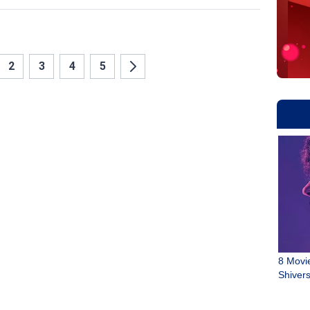
Hoàng Đức đã đem đến nỗi lo ngại khi không may
gặp chấn thương trong lúc thi đấu cho CLB chủ quản.
2
3
4
5