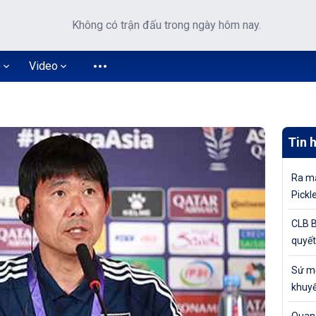
Không có trận đấu trong ngày hôm nay.
o
Video
Tin 
Ra mắ
Pickl
khuyế
CLB B
quyết
tiếp 
Sứ mệ
Cúp Q
khuyế
đỉnh 