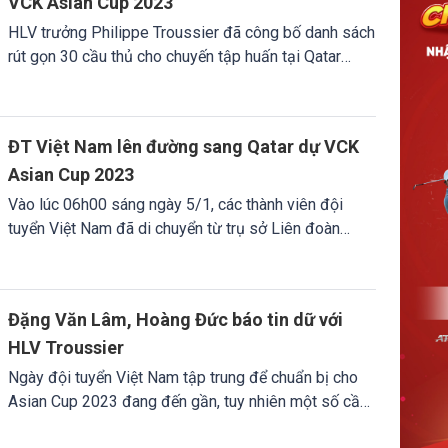
VCK Asian Cup 2023
HLV trưởng Philippe Troussier đã công bố danh sách
rút gọn 30 cầu thủ cho chuyến tập huấn tại Qatar
trước thềm VCK Asian Cup 2023.
ĐT Việt Nam lên đường sang Qatar dự VCK
Asian Cup 2023
Vào lúc 06h00 sáng ngày 5/1, các thành viên đội
tuyển Việt Nam đã di chuyển từ trụ sở Liên đoàn
bóng đá Việt Nam đến sân bay quốc tế Nội Bài (Hà
Nội) để di chuyển sang Doha (Qatar).
Đặng Văn Lâm, Hoàng Đức báo tin dữ với
HLV Troussier
Ngày đội tuyển Việt Nam tập trung để chuẩn bị cho
Asian Cup 2023 đang đến gần, tuy nhiên một số cầu
thủ trụ cột như thủ thành Đặng Văn Lâm hay tiền vệ