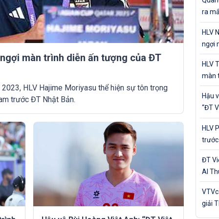
Quang
ra mắ
cá nh
HLV N
ngợi 
 ngợi màn trình diễn ấn tượng của ĐT
của Đ
HLV T
màn t
p 2023, HLV Hajime Moriyasu thể hiện sự tôn trọng
Nam 
Hậu v
Nam trước ĐT Nhật Bản.
“ĐT V
trận 
HLV P
trước
Bản
ĐT V
Al Th
trận 
VTVca
giải 
Awar