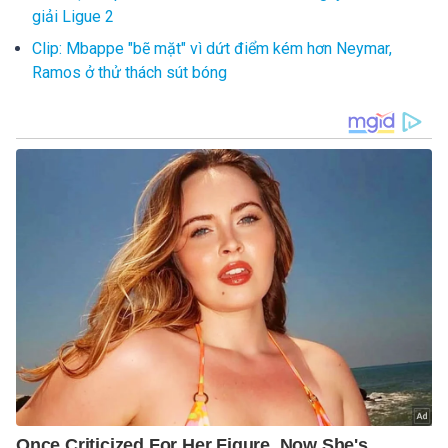
giải Ligue 2
Clip: Mbappe "bẽ mặt" vì dứt điểm kém hơn Neymar,
Ramos ở thử thách sút bóng