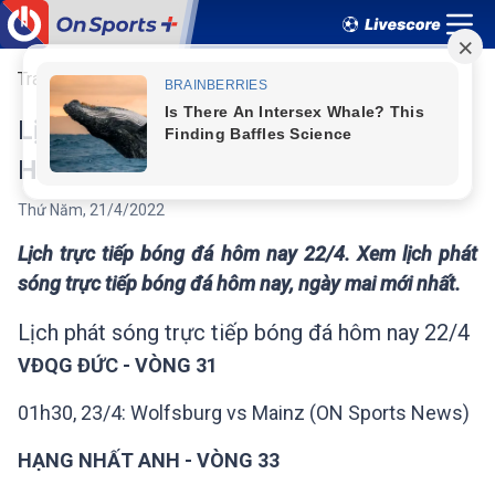
Trang chủ
Quốc tế
Lịch trực tiếp bóng đá hôm nay 22/4:
HAGL đấu với Jeonbuk
Thứ Năm
,
21
/
4
/
2022
Lịch trực tiếp bóng đá hôm nay 22/4. Xem lịch phát
sóng trực tiếp bóng đá hôm nay, ngày mai mới nhất.
Lịch phát sóng trực tiếp bóng đá hôm nay 22/4
VĐQG ĐỨC - VÒNG 31
01h30, 23/4: Wolfsburg vs Mainz (ON Sports News)
HẠNG NHẤT ANH - VÒNG 33