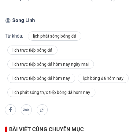
Song Linh
Từ khóa:
lịch phát sóng bóng đá
lịch trực tiếp bóng đá
lịch trực tiếp bóng đá hôm nay ngày mai
lịch trực tiếp bóng đá hôm nay
lịch bóng đá hôm nay
lịch phát sóng trực tiếp bóng đá hôm nay
BÀI VIẾT CÙNG CHUYÊN MỤC