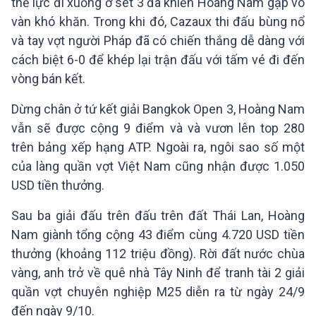
thể lực đi xuống ở set 3 đã khiến Hoàng Nam gặp vô
vàn khó khăn. Trong khi đó, Cazaux thi đấu bùng nổ
và tay vợt người Pháp đã có chiến thắng dễ dàng với
cách biệt 6-0 để khép lại trận đấu với tấm vé đi đến
vòng bán kết.
Dừng chân ở tứ kết giải Bangkok Open 3, Hoàng Nam
vẫn sẽ được cộng 9 điểm và và vươn lên top 280
trên bảng xếp hạng ATP. Ngoài ra, ngôi sao số một
của làng quần vợt Việt Nam cũng nhận được 1.050
USD tiền thưởng.
Sau ba giải đấu trên đấu trên đất Thái Lan, Hoàng
Nam giành tổng cộng 43 điểm cùng 4.720 USD tiền
thưởng (khoảng 112 triệu đồng). Rời đất nước chùa
vàng, anh trở về quê nhà Tây Ninh để tranh tài 2 giải
quần vợt chuyên nghiệp M25 diễn ra từ ngày 24/9
đến ngày 9/10.