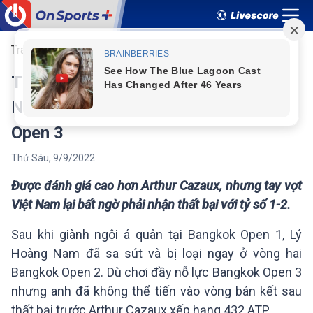
Trang chủ
Thể thao
Tennis
Thua tay vợt kém 142 bậc, Lý Hoàng
Nam dừng bước ở tứ kết Bangkok
Open 3
Thứ Sáu
,
9
/
9
/
2022
Được đánh giá cao hơn Arthur Cazaux, nhưng tay vợt
Việt Nam lại bất ngờ phải nhận thất bại với tỷ số 1-2.
Sau khi giành ngôi á quân tại Bangkok Open 1, Lý
Hoàng Nam đã sa sút và bị loại ngay ở vòng hai
Bangkok Open 2. Dù chơi đầy nỗ lực Bangkok Open 3
nhưng anh đã không thể tiến vào vòng bán kết sau
thất bại trước Arthur Cazaux xếp hạng 432 ATP.