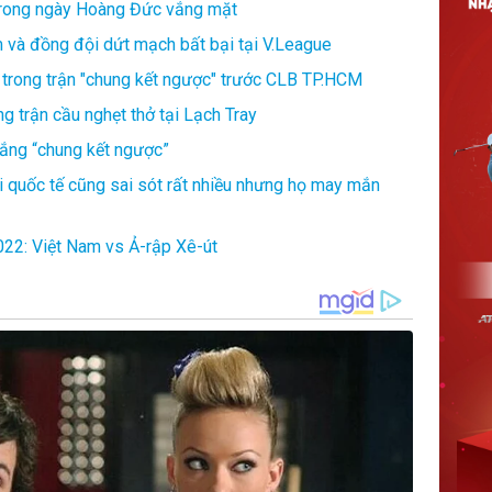
trong ngày Hoàng Đức vắng mặt
 và đồng đội dứt mạch bất bại tại V.League
h trong trận "chung kết ngược" trước CLB TP.HCM
g trận cầu nghẹt thở tại Lạch Tray
hắng “chung kết ngược”
ài quốc tế cũng sai sót rất nhiều nhưng họ may mắn
2022: Việt Nam vs Ả-rập Xê-út