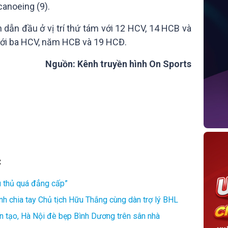
canoeing (9).
dẫn đầu ở vị trí thứ tám với 12 HCV, 14 HCB và
với ba HCV, năm HCB và 19 HCĐ.
Nguồn: Kênh truyền hình On Sports
C
u thủ quá đẳng cấp”
nh chia tay Chủ tịch Hữu Thắng cùng dàn trợ lý BHL
ến tạo, Hà Nội đè bẹp Bình Dương trên sân nhà