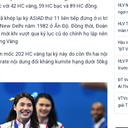
cá nh
HLV N
c với 42 HC vàng, 59 HC bạc và 89 HC đồng.
ngợi 
 khép lại kỳ ASIAD thứ 11 liên tiếp đứng ở vị trí
của Đ
HLV T
 New Delhi năm 1982 ở Ấn Độ. Đồng thời, Đoàn
màn t
 mới khi vượt qua kỷ lục cũ do chính họ lập nên
Nam 
ng Vàng.
Hậu v
“ĐT V
 mốc 202 HC vàng tại kỳ này do còn thi hai nội
trận 
rate nội dung đối kháng kumite hạng dưới 50kg
HLV P
trước
Bản
ĐT V
Al Th
trận 
VTVca
giải 
Awar