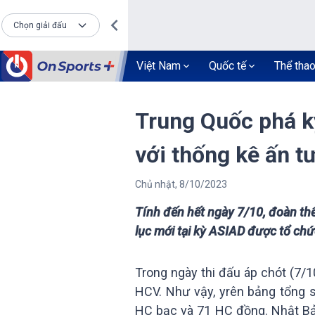
Chọn giải đấu
Việt Nam
Quốc tế
Thể tha
Trung Quốc phá k
với thống kê ấn t
Chủ nhật
,
8
/
10
/
2023
Tính đến hết ngày 7/10, đoàn th
lục mới tại kỳ ASIAD được tổ chứ
Trong ngày thi đấu áp chót (7/
HCV. Như vậy, yrên bảng tổng 
HC bạc và 71 HC đồng. Nhật Bả