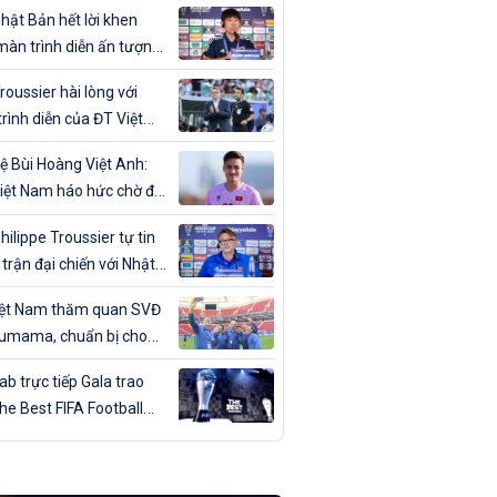
ân trong ngày sinh nhật
hật Bản hết lời khen
màn trình diễn ấn tượng
T Việt Nam
roussier hài lòng với
rình diễn của ĐT Việt
trước Nhật Bản
ệ Bùi Hoàng Việt Anh:
iệt Nam háo hức chờ đợi
đấu với Nhật Bản”
hilippe Troussier tự tin
 trận đại chiến với Nhật
iệt Nam thăm quan SVĐ
umama, chuẩn bị cho
gặp Nhật Bản
b trực tiếp Gala trao
The Best FIFA Football
ds 2023