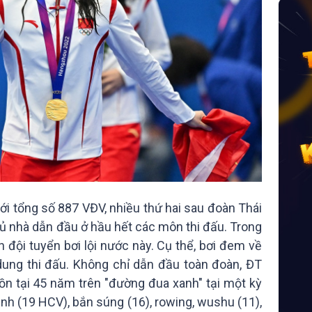
i tổng số 887 VĐV, nhiều thứ hai sau đoàn Thái
ủ nhà dẫn đầu ở hầu hết các môn thi đấu. Trong
 đội tuyển bơi lội nước này. Cụ thể, bơi đem về
dung thi đấu. Không chỉ dẫn đầu toàn đoàn, ĐT
ồn tại 45 năm trên "đường đua xanh" tại một kỳ
kinh (19 HCV), bắn súng (16), rowing, wushu (11),