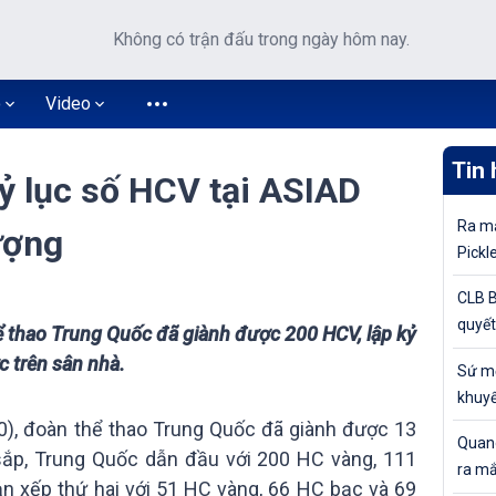
Không có trận đấu trong ngày hôm nay.
o
Video
Tin 
ỷ lục số HCV tại ASIAD
Ra mắ
ượng
Pickl
khuyế
CLB B
quyết
ể thao Trung Quốc đã giành được 200 HCV, lập kỷ
tiếp 
c trên sân nhà.
Sứ mệ
Cúp Q
khuyế
đỉnh 
10), đoàn thể thao Trung Quốc đã giành được 13
Quang
sắp, Trung Quốc dẫn đầu với 200 HC vàng, 111
ra mắ
n xếp thứ hai với 51 HC vàng, 66 HC bạc và 69