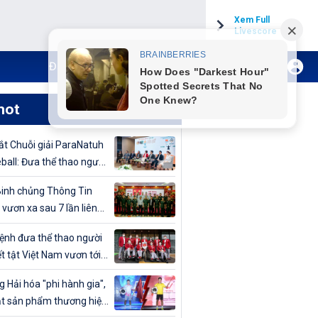
Xem Full
Livescore
Đăng ký Internet TH VTVCab
Xem Live
hot
t Chuỗi giải ParaNatuh
eball: Đưa thể thao người
t tật lên tầm cao mới
inh chủng Thông Tin
 vươn xa sau 7 lần liên
vô địch Giải bóng chuyền
nh đưa thể thao người
uân đội mở rộng 2024
t tật Việt Nam vươn tới
cao
 Hải hóa "phi hành gia",
t sản phẩm thương hiệu