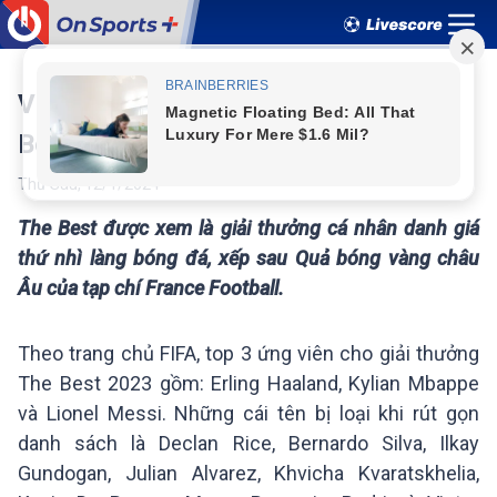
VTVcab trực tiếp Gala trao giải The
Best FIFA Football Awards 2023
Thứ Sáu
,
12
/
1
/
2024
The Best được xem là giải thưởng cá nhân danh giá
thứ nhì làng bóng đá, xếp sau Quả bóng vàng châu
Âu của tạp chí France Football.
Theo trang chủ FIFA, top 3 ứng viên cho giải thưởng
The Best 2023 gồm: Erling Haaland, Kylian Mbappe
và Lionel Messi. Những cái tên bị loại khi rút gọn
danh sách là Declan Rice, Bernardo Silva, Ilkay
Gundogan, Julian Alvarez, Khvicha Kvaratskhelia,