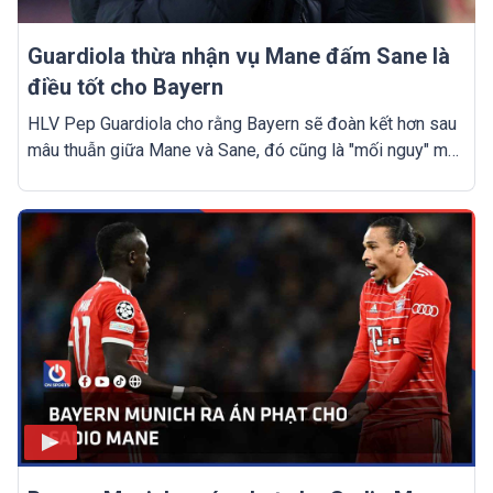
Guardiola thừa nhận vụ Mane đấm Sane là
điều tốt cho Bayern
HLV Pep Guardiola cho rằng Bayern sẽ đoàn kết hơn sau
mâu thuẫn giữa Mane và Sane, đó cũng là "mối nguy" mà
Man City sẽ phải đối mặt tại tứ kết lượt về Champions
League.