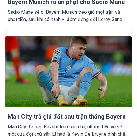
Bayern Munich ra án phạt cho Sadio Mane
Sadio Mane sẽ bị Bayern Munich treo giò một trận và
phạt tiền, sau khi có hành vi đấm đồng đội Leroy Sane
sau trận gặp PSG tại Champions League.
Man City trả giá đắt sau trận thắng Bayern
Man City đè bẹp Bayern trên sân nhà, nhưng tiền vệ số
một của đội chủ sân Etihad là Kevin De Bruyne dính chấn