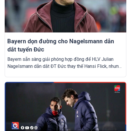
Bayern dọn đường cho Nagelsmann dẫn
dắt tuyển Đức
Bayern sẵn sàng giải phóng hợp đồng để HLV Julian
Nagelsmann dẫn dắt ĐT Đức thay thế Hansi Flick, nhưng
phải thỏa mãn hai điều kiện.