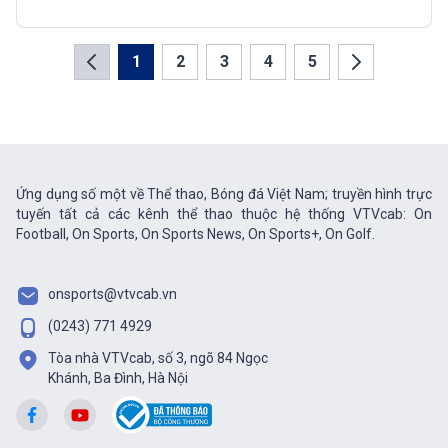
thương và buộc phải rời sân từ giữa hiệp 2.
1
2
3
4
5
Ứng dụng số một về Thể thao, Bóng đá Việt Nam; truyền hình trực
tuyến tất cả các kênh thể thao thuộc hệ thống VTVcab: On
Football, On Sports, On Sports News, On Sports+, On Golf.
onsports@vtvcab.vn
(0243) 771 4929
Tòa nhà VTVcab, số 3, ngõ 84 Ngọc
Khánh, Ba Đình, Hà Nội