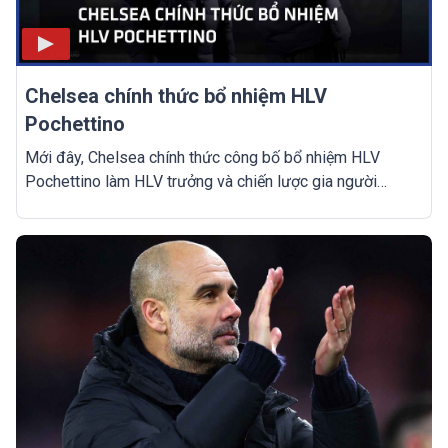
Chelsea chính thức bổ nhiệm HLV
Pochettino
Mới đây, Chelsea chính thức công bố bổ nhiệm HLV
Pochettino làm HLV trưởng và chiến lược gia người
Argentina sẽ bắt đầu công việc từ ngày 1/7. Bên cạnh đó,
HLV Spalletti cũng đã xác nhận chia tay đội bóng Napoli
và HLV Thomas Tuchel có thể sớm rời Bayern Munich sau
chuỗi trận đấu thất bại vừa qua.