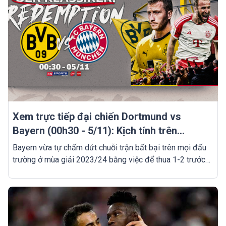
Xem trực tiếp đại chiến Dortmund vs
Bayern (00h30 - 5/11): Kịch tính trên
VTVcab
Bayern vừa tự chấm dứt chuỗi trận bất bại trên mọi đấu
trường ở mùa giải 2023/24 bằng việc để thua 1-2 trước
đối thủ ít tên tuổi Saarbrücken tại Cúp Quốc gia Đức. Có
khả năng Bayern chủ động tính toán để tập trung cho 2
mặt trận chính là Bundesliga và Champions League.