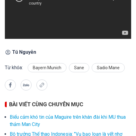
Tú Nguyễn
Từ khóa:
Bayern Munich
Sane
Sadio Mane
BÀI VIẾT CÙNG CHUYÊN MỤC
Biểu cảm khó tin của Maguire trên khán đài khi MU thua
thảm Man City
Bộ trưởng Thể thao Indonesia: "Vụ bạo loạn là vết nhơ