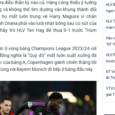
cá nh
ra điều thần kỳ nào cả. Hàng công thiếu ý tưởng
HLV N
ng và không thể tìm đường vào khung thành đối
ngợi 
 họ mất luôn trung vệ Harry Maguire vì chấn
của Đ
HLV T
nh Onana phải vào lưới nhặt bóng sau cú sút của
màn t
thầy trò HLV Ten Hag để thua 0-1 trước "Hùm
Nam 
Hậu v
“ĐT V
ớc ở vòng bảng Champions League 2023/24 với
trận 
 đồng nghĩa là "Quỷ đỏ" mất luôn suất xuống đá
HLV P
trước
i của bảng A, Copenhagen giành chiến thắng tối
Bản
 cùng với Bayern Munich đi tiếp ở bảng đấu này.
ĐT V
Al Th
trận 
VTVca
giải 
Awar