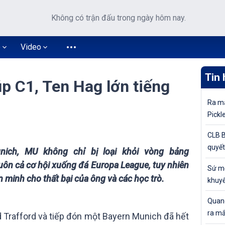
Không có trận đấu trong ngày hôm nay.
o
Video
Tin 
úp C1, Ten Hag lớn tiếng
Ra mắ
Pickl
khuyế
CLB B
quyết
nich, MU không chỉ bị loại khỏi vòng bảng
tiếp 
ôn cả cơ hội xuống đá Europa League, tuy nhiên
Sứ mệ
Cúp Q
n minh cho thất bại của ông và các học trò.
khuyế
đỉnh 
Quang
ra mắ
d Trafford và tiếp đón một Bayern Munich đã hết