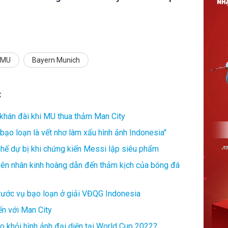
MU
Bayern Munich
C
 khán đài khi MU thua thảm Man City
bạo loạn là vết nhơ làm xấu hình ảnh Indonesia"
ế dự bị khi chứng kiến Messi lập siêu phẩm
yên nhân kinh hoàng dẫn đến thảm kịch của bóng đá
trước vụ bạo loạn ở giải VĐQG Indonesia
ến với Man City
 khỏi hình ảnh đại diện tại World Cup 2022?