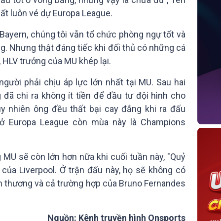
ất luôn vé dự Europa League.
ayern, chúng tôi vẫn tổ chức phòng ngự tốt và
g. Nhưng thật đáng tiếc khi đối thủ có những cá
, HLV trưởng của MU khép lại.
gười phải chịu áp lực lớn nhất tại MU. Sau hai
 đã chi ra không ít tiền để đầu tư đội hình cho
y nhiên ông đều thất bại cay đắng khi ra đấu
à ở Europa League còn mùa này là Champions
 MU sẽ còn lớn hơn nữa khi cuối tuần này, "Quỷ
 của Liverpool. Ở trận đấu này, họ sẽ không có
n thương và cả trường hợp của Bruno Fernandes
Nguồn: Kênh truyền hình Onsports