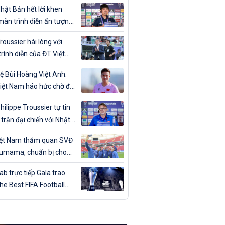
ân trong ngày sinh nhật
hật Bản hết lời khen
màn trình diễn ấn tượng
T Việt Nam
roussier hài lòng với
rình diễn của ĐT Việt
trước Nhật Bản
ệ Bùi Hoàng Việt Anh:
iệt Nam háo hức chờ đợi
đấu với Nhật Bản”
hilippe Troussier tự tin
 trận đại chiến với Nhật
iệt Nam thăm quan SVĐ
umama, chuẩn bị cho
gặp Nhật Bản
b trực tiếp Gala trao
The Best FIFA Football
ds 2023