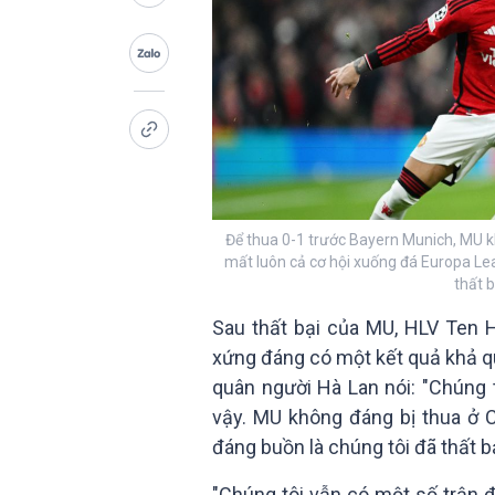
Để thua 0-1 trước Bayern Munich, MU 
mất luôn cả cơ hội xuống đá Europa Lea
thất b
Sau thất bại của MU, HLV Ten 
xứng đáng có một kết quả khả q
quân người Hà Lan nói: "Chúng t
vậy. MU không đáng bị thua ở 
đáng buồn là chúng tôi đã thất bạ
"Chúng tôi vẫn có một số trận đ