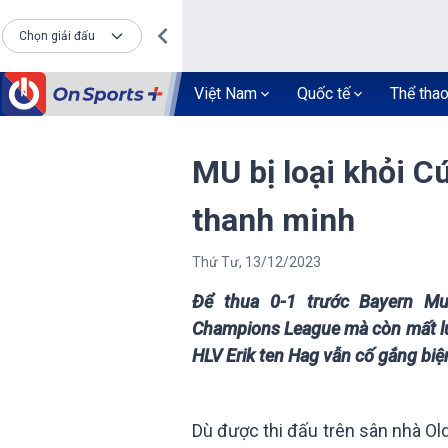
Chọn giải đấu
Việt Nam
Quốc tế
Thể tha
MU bị loại khỏi C
thanh minh
Thứ Tư
,
13
/
12
/
2023
Để thua 0-1 trước Bayern Mu
Champions League mà còn mất lu
HLV Erik ten Hag vẫn cố gắng biệ
Dù được thi đấu trên sân nhà Ol