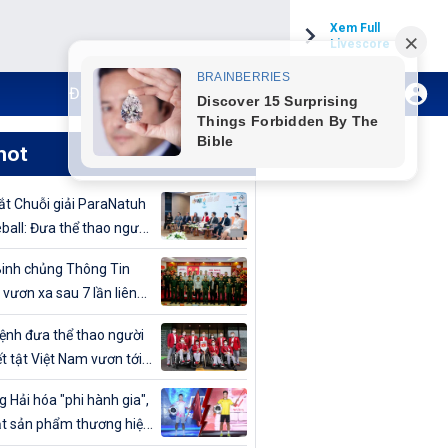
Xem Full
Livescore
Đăng ký Internet TH VTVCab
Xem Live
hot
t Chuỗi giải ParaNatuh
eball: Đưa thể thao người
t tật lên tầm cao mới
inh chủng Thông Tin
 vươn xa sau 7 lần liên
vô địch Giải bóng chuyền
nh đưa thể thao người
uân đội mở rộng 2024
t tật Việt Nam vươn tới
cao
 Hải hóa "phi hành gia",
t sản phẩm thương hiệu