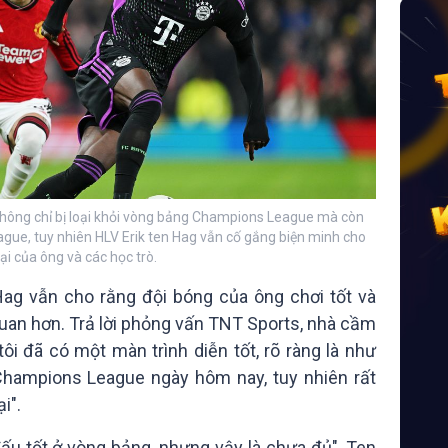
không chỉ bị loại khỏi vòng bảng Champions League mà còn
gue, tuy nhiên HLV Erik ten Hag vẫn cố gắng biện minh cho
ại của ông và các học trò.
Hag vẫn cho rằng đội bóng của ông chơi tốt và
uan hơn. Trả lời phỏng vấn TNT Sports, nhà cầm
ôi đã có một màn trình diễn tốt, rõ ràng là như
Champions League ngày hôm nay, tuy nhiên rất
i".
ấu tốt ở vòng bảng, nhưng vậy là chưa đủ", Ten