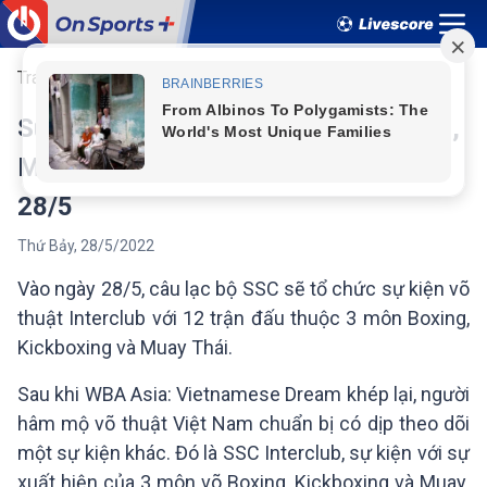
Trang chủ
Thể thao
Boxing
Sự kiện 3 môn võ Boxing, Kickboxing,
Muay Thái tổ chức ở TPHCM ngày
28/5
Thứ Bảy
,
28
/
5
/
2022
Vào ngày 28/5, câu lạc bộ SSC sẽ tổ chức sự kiện võ
thuật Interclub với 12 trận đấu thuộc 3 môn Boxing,
Kickboxing và Muay Thái.
Sau khi WBA Asia: Vietnamese Dream khép lại, người
hâm mộ võ thuật Việt Nam chuẩn bị có dịp theo dõi
một sự kiện khác. Đó là SSC Interclub, sự kiện với sự
xuất hiện của 3 môn võ Boxing, Kickboxing và Muay.