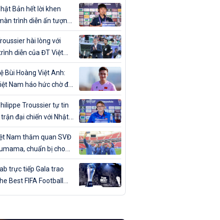
ân trong ngày sinh nhật
hật Bản hết lời khen
màn trình diễn ấn tượng
T Việt Nam
roussier hài lòng với
rình diễn của ĐT Việt
trước Nhật Bản
ệ Bùi Hoàng Việt Anh:
iệt Nam háo hức chờ đợi
đấu với Nhật Bản”
hilippe Troussier tự tin
 trận đại chiến với Nhật
iệt Nam thăm quan SVĐ
umama, chuẩn bị cho
gặp Nhật Bản
b trực tiếp Gala trao
The Best FIFA Football
ds 2023