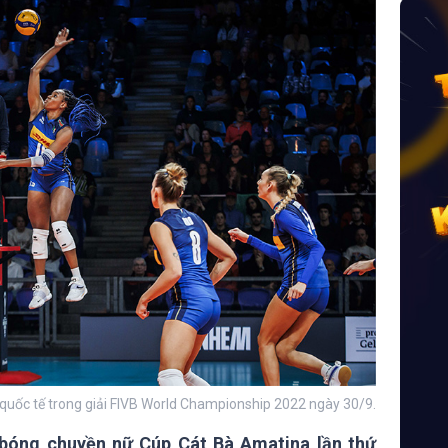
 quốc tế trong giải FIVB World Championship 2022 ngày 30/9.
i bóng chuyền nữ Cúp Cát Bà Amatina lần thứ