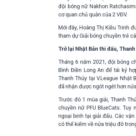
đội bóng nữ Nakhon Ratchasima
cơ quan chủ quản của 2 VĐV.
Mới đây, Hoàng Thị Kiều Trinh 
tham dự Giải bóng chuyền trẻ cá
Trở lại Nhật Bản thi đấu, Thanh
Tháng 6 năm 2021, đội bóng ch
Bình Điền Long An để tái ký h
Thanh Thúy tại V.League Nhật 
đã nhận được ngót ngét hơn nửa 
Trước đó 1 mùa giải, Thanh Th
chuyền nữ PFU BlueCats. Tuy n
ngoại binh tại giải đấu. Các v
có thể kiếm về nửa triệu đô tron