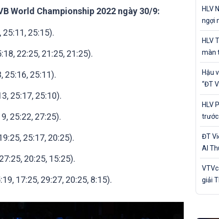
cá nh
HLV N
IVB World Championship 2022 ngày 30/9:
ngợi 
 25:11, 25:15).
của Đ
HLV T
màn t
8, 22:25, 21:25, 21:25).
Nam 
Hậu v
25:16, 25:11).
“ĐT V
, 25:17, 25:10).
trận 
HLV P
, 25:22, 27:25).
trước
Bản
:25, 25:17, 20:25).
ĐT V
Al Th
7:25, 20:25, 15:25).
trận 
VTVca
, 17:25, 29:27, 20:25, 8:15).
giải 
Awar