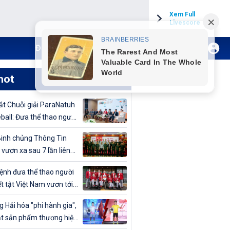
Xem Full
Livescore
Đăng ký Internet TH VTVCab
Xem Live
hot
t Chuỗi giải ParaNatuh
eball: Đưa thể thao người
t tật lên tầm cao mới
inh chủng Thông Tin
 vươn xa sau 7 lần liên
vô địch Giải bóng chuyền
nh đưa thể thao người
uân đội mở rộng 2024
t tật Việt Nam vươn tới
cao
 Hải hóa "phi hành gia",
t sản phẩm thương hiệu