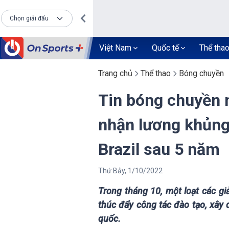
Chọn giải đấu
Việt Nam
Quốc tế
Thể tha
Trang chủ
Thể thao
Bóng chuyền
Tin bóng chuyền 
nhận lương khủng
Brazil sau 5 năm
Thứ Bảy
,
1
/
10
/
2022
Trong tháng 10, một loạt các gi
thúc đẩy công tác đào tạo, xây
quốc.