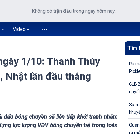
Không có trận đấu trong ngày hôm nay.
o
Video
Tin 
ngày 1/10: Thanh Thúy
Ra mắ
Pickl
, Nhật lần đầu thắng
khuyế
CLB B
quyết
tiếp 
Sứ mệ
Cúp Q
khuyế
ải đấu bóng chuyền sẽ liên tiếp khởi tranh nhằm
đỉnh 
 dựng lực lượng VĐV bóng chuyền trẻ trong toàn
Quang
ra mắ