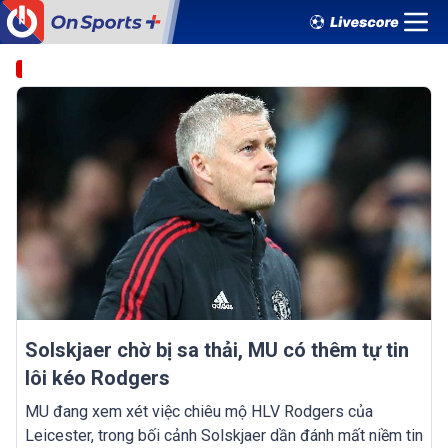
Solskjaer chờ bị sa thải, MU có thêm tự tin
lôi kéo Rodgers
MU đang xem xét việc chiêu mộ HLV Rodgers của
Leicester, trong bối cảnh Solskjaer dần đánh mất niềm tin