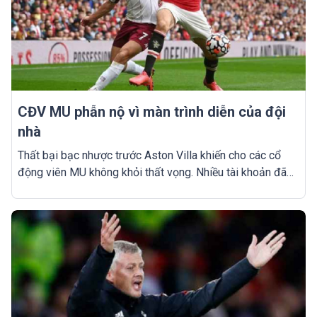
CĐV MU phẫn nộ vì màn trình diễn của đội
nhà
Thất bại bạc nhược trước Aston Villa khiến cho các cổ
động viên MU không khỏi thất vọng. Nhiều tài khoản đã
chỉ trích màn trình diễn của đội bóng con