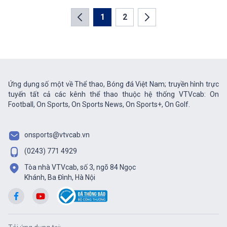
1
2
Ứng dụng số một về Thể thao, Bóng đá Việt Nam; truyền hình trực
tuyến tất cả các kênh thể thao thuộc hệ thống VTVcab: On
Football, On Sports, On Sports News, On Sports+, On Golf.
onsports@vtvcab.vn
(0243) 771 4929
Tòa nhà VTVcab, số 3, ngõ 84 Ngọc
Khánh, Ba Đình, Hà Nội