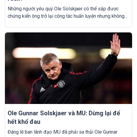
Những người yêu quý Ole Solskjaer có thể sắp được
chứng kiến ông trở lại công tác huấn luyện nhưng không
phải ở một giải đấu lớn như Premier League.
Ole Gunnar Solskjaer và MU: Dừng lại để
hết khổ đau
Đáng lẽ ban lãnh đạo MU đã phải sa thải Ole Gunnar