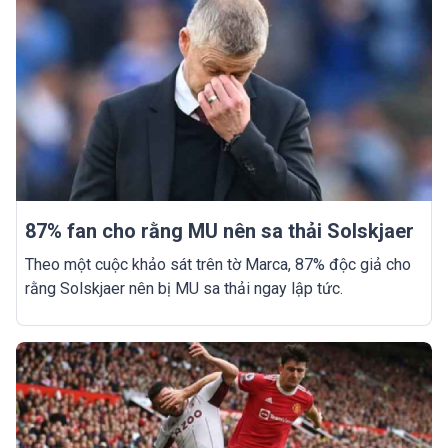
87% fan cho rằng MU nên sa thải Solskjaer
Theo một cuộc khảo sát trên tờ Marca, 87% độc giả cho
rằng Solskjaer nên bị MU sa thải ngay lập tức.