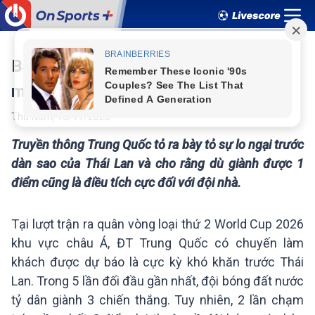
Báo Trung Quốc e ngại "Messi Thái",
mong đội nhà giành 1 điểm
Thứ Năm
,
16
/
11
/
2023
Truyền thông Trung Quốc tỏ ra bày tỏ sự lo ngại trước
dàn sao của Thái Lan và cho rằng dù giành được 1
điểm cũng là điều tích cực đối với đội nhà.
Tại lượt trận ra quân vòng loại thứ 2 World Cup 2026
khu vực châu Á, ĐT Trung Quốc có chuyến làm
khách được dự báo là cực kỳ khó khăn trước Thái
Lan. Trong 5 lần đối đầu gần nhất, đội bóng đất nước
tỷ dân giành 3 chiến thắng. Tuy nhiên, 2 lần chạm