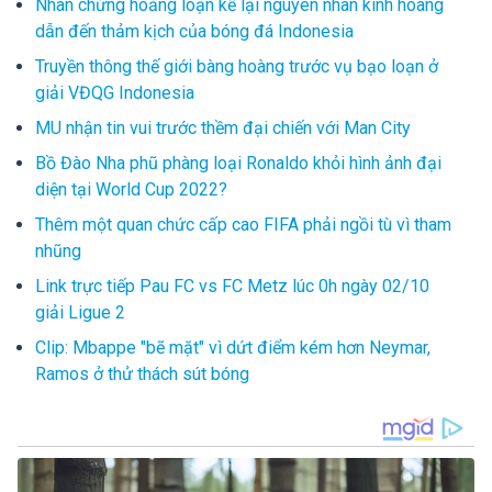
Nhân chứng hoảng loạn kể lại nguyên nhân kinh hoàng
dẫn đến thảm kịch của bóng đá Indonesia
Truyền thông thế giới bàng hoàng trước vụ bạo loạn ở
giải VĐQG Indonesia
MU nhận tin vui trước thềm đại chiến với Man City
Bồ Đào Nha phũ phàng loại Ronaldo khỏi hình ảnh đại
diện tại World Cup 2022?
Thêm một quan chức cấp cao FIFA phải ngồi tù vì tham
nhũng
Link trực tiếp Pau FC vs FC Metz lúc 0h ngày 02/10
giải Ligue 2
Clip: Mbappe "bẽ mặt" vì dứt điểm kém hơn Neymar,
Ramos ở thử thách sút bóng