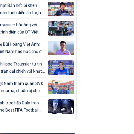
ân trong ngày sinh nhật
hật Bản hết lời khen
màn trình diễn ấn tượng
T Việt Nam
roussier hài lòng với
rình diễn của ĐT Việt
trước Nhật Bản
ệ Bùi Hoàng Việt Anh:
iệt Nam háo hức chờ đợi
đấu với Nhật Bản”
hilippe Troussier tự tin
 trận đại chiến với Nhật
iệt Nam thăm quan SVĐ
umama, chuẩn bị cho
gặp Nhật Bản
b trực tiếp Gala trao
The Best FIFA Football
ds 2023