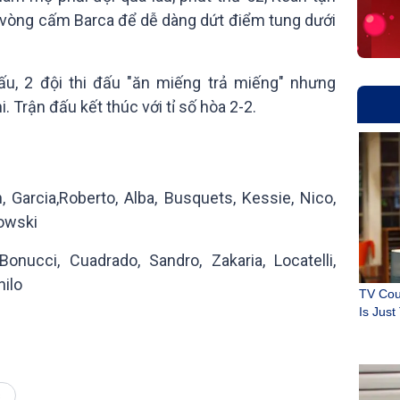
g vòng cấm Barca để dễ dàng dứt điểm tung dưới
ấu, 2 đội thi đấu "ăn miếng trả miếng" nhưng
 Trận đấu kết thúc với tỉ số hòa 2-2.
 Garcia,Roberto, Alba, Busquets, Kessie, Nico,
owski
onucci, Cuadrado, Sandro, Zakaria, Locatelli,
nilo
s