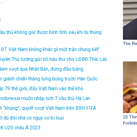
C
ầu thủ không giữ được bình tĩnh sau khi bị thủng
i ĐT Việt Nam không khác gì một trận chung kết"
 Quyền Thủ tướng gửi tối hậu thư cho LĐBĐ Thái Lan
t Nam vượt qua Nhật Bản, đứng đầu bảng
am giành chiến thắng tưng bừng trước Hàn Quốc
p 79 thế giới, đẩy Việt Nam vào thế khó
Indonesia muốn nhập tịch 7 cầu thủ Hà Lan
ình “khủng”, quyết vượt Việt Nam trên BXH FIFA
 dù đội nhà có nguy cơ bị loại
VCK U20 châu Á 2023