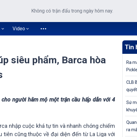
Không có trận đấu trong ngày hôm nay.
o
Video
Tin 
úp siêu phẩm, Barca hòa
Ra mắ
Pickl
s
khuyế
CLB B
quyết
tiếp 
n cho người hâm mộ một trận cầu hấp dẫn với 4
Sứ mệ
Cúp Q
khuyế
đỉnh 
Quang
arca nhập cuộc khá tự tin và nhanh chóng chiếm
ra mắ
ầu tiên cũng thuộc về đại diện đến từ La Liga với