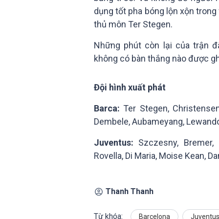
dụng tốt pha bóng lộn xộn tron
thủ môn Ter Stegen.
Những phút còn lại của trận đ
không có bàn thắng nào được ghi.
Đội hình xuất phát
Barca:
Ter Stegen, Christensen,
Dembele, Aubameyang, Lewand
Juventus:
Szczesny, Bremer, B
Rovella, Di Maria, Moise Kean, Da
Thanh Thanh
Từ khóa:
Barcelona
Juventu