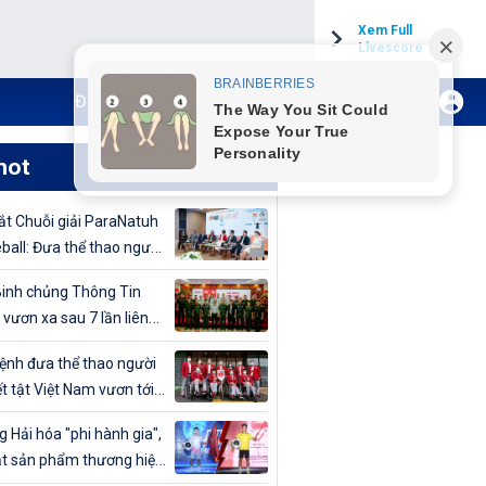
Xem Full
Livescore
Đăng ký Internet TH VTVCab
Xem Live
hot
t Chuỗi giải ParaNatuh
eball: Đưa thể thao người
t tật lên tầm cao mới
inh chủng Thông Tin
 vươn xa sau 7 lần liên
vô địch Giải bóng chuyền
nh đưa thể thao người
uân đội mở rộng 2024
t tật Việt Nam vươn tới
cao
 Hải hóa "phi hành gia",
t sản phẩm thương hiệu