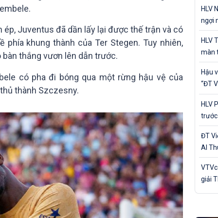
cá nh
Dembele.
HLV N
ngợi 
ép, Juventus đã dần lấy lại được thế trận và có
của Đ
HLV T
ề phía khung thành của Ter Stegen. Tuy nhiên,
màn t
có bàn thắng vươn lên dẫn trước.
Nam 
Hậu v
bele có pha đi bóng qua một rừng hậu vệ của
“ĐT V
i thủ thành Szczesny.
trận 
HLV P
trước
Bản
ĐT V
Al Th
trận 
VTVca
giải 
Awar