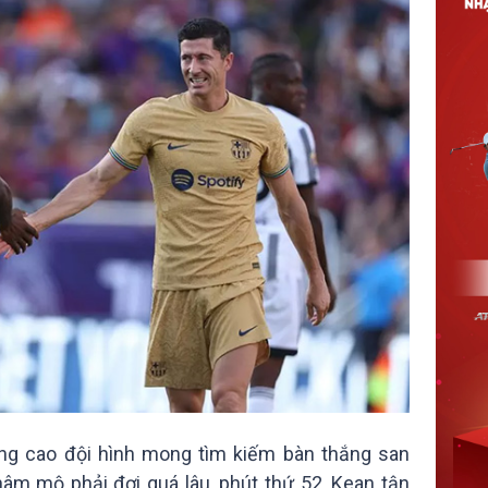
ng cao đội hình mong tìm kiếm bàn thắng san
hâm mộ phải đợi quá lâu, phút thứ 52, Kean tận