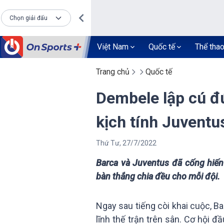
Chọn giải đấu
Việt Nam
Quốc tế
Thể tha
Trang chủ
Quốc tế
Dembele lập cú đ
kịch tính Juventu
Thứ Tư
,
27
/
7
/
2022
Barca và Juventus đã cống hiế
bàn thắng chia đều cho mỗi đội.
Ngay sau tiếng còi khai cuộc, B
lĩnh thế trận trên sân. Cơ hội đ