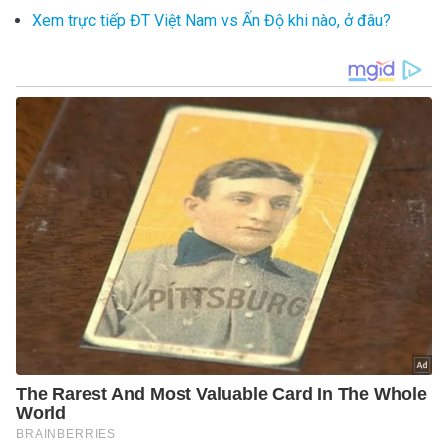
Xem trực tiếp ĐT Việt Nam vs Ấn Độ khi nào, ở đâu?