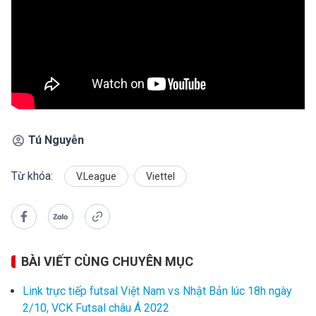
Tú Nguyễn
Từ khóa:
V.League
Viettel
BÀI VIẾT CÙNG CHUYÊN MỤC
Link trực tiếp futsal Việt Nam vs Nhật Bản lúc 18h ngày
2/10, VCK Futsal châu Á 2022