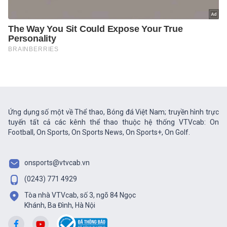
Ứng dụng số một về Thể thao, Bóng đá Việt Nam; truyền hình trực
tuyến tất cả các kênh thể thao thuộc hệ thống VTVcab: On
Football, On Sports, On Sports News, On Sports+, On Golf.
onsports@vtvcab.vn
(0243) 771 4929
Tòa nhà VTVcab, số 3, ngõ 84 Ngọc
Khánh, Ba Đình, Hà Nội