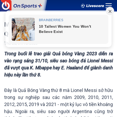
Messi lập kỷ lục chưa từng có, giành
Quả bóng Vàng thứ 8
Thứ Ba
,
31
/
10
/
2023
Trong buổi lễ trao giải Quả bóng Vàng 2023 diễn ra
vào rạng sáng 31/10, siêu sao bóng đá Lionel Messi
đã vượt qua K. Mbappe hay E. Haaland để giành danh
hiệu này lần thứ 8.
Đây là Quả Bóng Vàng thứ 8 mà Lionel Messi sở hữu
trong sự nghiệp sau các năm 2009, 2010, 2011,
2012, 2015, 2019 và 2021 - một kỷ lục vô tiền khoáng
hậu. Ngoài ra, siêu sao người Argentina cũng trở