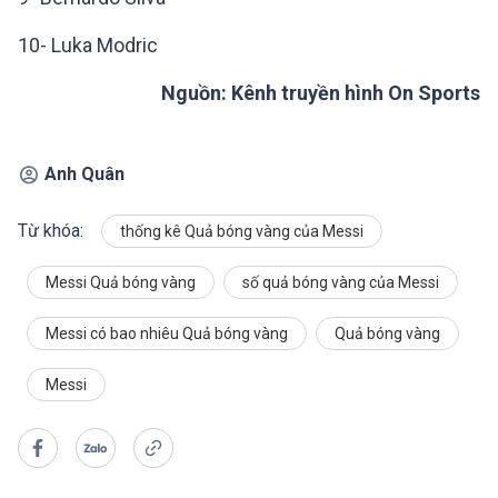
10- Luka Modric
Nguồn: Kênh truyền hình On Sports
Anh Quân
Từ khóa:
thống kê Quả bóng vàng của Messi
Messi Quả bóng vàng
số quả bóng vàng của Messi
Messi có bao nhiêu Quả bóng vàng
Quả bóng vàng
Messi