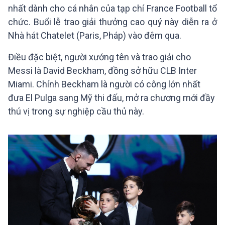
nhất dành cho cá nhân của tạp chí France Football tổ
chức. Buổi lễ trao giải thưởng cao quý này diễn ra ở
Nhà hát Chatelet (Paris, Pháp) vào đêm qua.
Điều đặc biệt, người xướng tên và trao giải cho
Messi là David Beckham, đồng sở hữu CLB Inter
Miami. Chính Beckham là người có công lớn nhất
đưa El Pulga sang Mỹ thi đấu, mở ra chương mới đầy
thú vị trong sự nghiệp cầu thủ này.