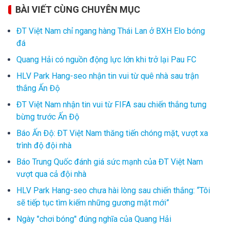
BÀI VIẾT CÙNG CHUYÊN MỤC
ĐT Việt Nam chỉ ngang hàng Thái Lan ở BXH Elo bóng
đá
Quang Hải có nguồn động lực lớn khi trở lại Pau FC
HLV Park Hang-seo nhận tin vui từ quê nhà sau trận
thắng Ấn Độ
ĐT Việt Nam nhận tin vui từ FIFA sau chiến thắng tưng
bừng trước Ấn Độ
Báo Ấn Độ: ĐT Việt Nam thăng tiến chóng mặt, vượt xa
trình độ đội nhà
Báo Trung Quốc đánh giá sức mạnh của ĐT Việt Nam
vượt qua cả đội nhà
HLV Park Hang-seo chưa hài lòng sau chiến thắng: “Tôi
sẽ tiếp tục tìm kiếm những gương mặt mới”
Ngày "chơi bóng" đúng nghĩa của Quang Hải