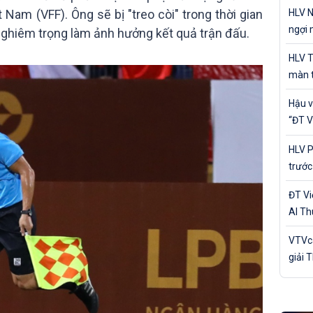
cá nh
HLV N
 Nam (VFF). Ông sẽ bị "treo còi" trong thời gian
ngợi 
 nghiêm trọng làm ảnh hưởng kết quả trận đấu.
của Đ
HLV T
màn t
Nam 
Hậu v
“ĐT V
trận 
HLV P
trước
Bản
ĐT V
Al Th
trận 
VTVca
giải 
Awar