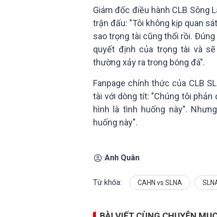
Giám đốc điều hành CLB Sông L
trận đấu: "Tôi không kịp quan sá
sao trọng tài cũng thổi rồi. Đúng
quyết định của trọng tài và s
thường xảy ra trong bóng đá".
Fanpage chính thức của CLB SLN
tài với dòng tít: "Chúng tôi phản
hình là tình huống này". Nhưng
huống này".
Anh Quân
Từ khóa:
CAHN vs SLNA
SLN
BÀI VIẾT CÙNG CHUYÊN MỤ