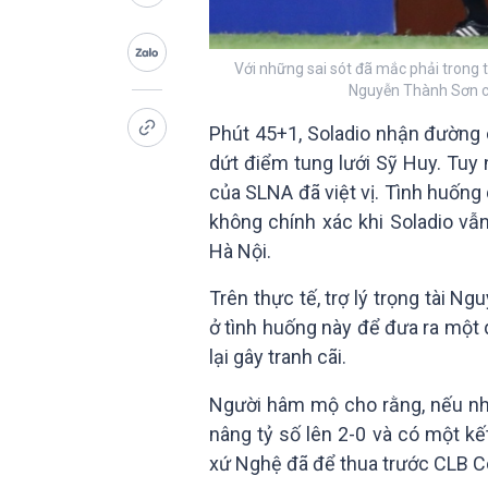
Với những sai sót đã mắc phải trong t
Nguyễn Thành Sơn có
Phút 45+1, Soladio nhận đường 
dứt điểm tung lưới Sỹ Huy. Tuy n
của SLNA đã việt vị. Tình huống
không chính xác khi Soladio v
Hà Nội.
Trên thực tế, trợ lý trọng tài N
ở tình huống này để đưa ra một 
lại gây tranh cãi.
Người hâm mộ cho rằng, nếu như
nâng tỷ số lên 2-0 và có một kết
xứ Nghệ đã để thua trước CLB C