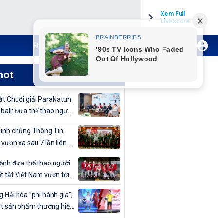
Xem Full
Livescore
Đăng ký Internet TH VTVCab
Xem Live
hot
t Chuỗi giải ParaNatuh
eball: Đưa thể thao người
t tật lên tầm cao mới
inh chủng Thông Tin
 vươn xa sau 7 lần liên
vô địch Giải bóng chuyền
nh đưa thể thao người
uân đội mở rộng 2024
t tật Việt Nam vươn tới
cao
 Hải hóa "phi hành gia",
t sản phẩm thương hiệu