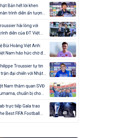
ân trong ngày sinh nhật
hật Bản hết lời khen
màn trình diễn ấn tượng
T Việt Nam
roussier hài lòng với
rình diễn của ĐT Việt
trước Nhật Bản
ệ Bùi Hoàng Việt Anh:
iệt Nam háo hức chờ đợi
đấu với Nhật Bản”
hilippe Troussier tự tin
 trận đại chiến với Nhật
iệt Nam thăm quan SVĐ
umama, chuẩn bị cho
gặp Nhật Bản
b trực tiếp Gala trao
The Best FIFA Football
ds 2023