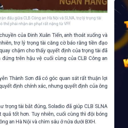
rận đấu giữa CLB Công an Hà Nội và SLNA, trợ lý trọng tài
 thể phải nhận án phạt rất nặng từ VFF.
chuyền của Đinh Xuân Tiến, anh thoát xuống và
hiên, trợ lý trọng tài căng cờ báo rằng tiền đạo
 quay chậm cho thấy quyết định của trọng tài đã
ẫn đứng trên hậu vệ cuối cùng của CLB Công an
guyễn Thành Sơn đã có góc quan sát rất thuận lợi
quyết định chính xác, nhưng quyết định của ông
 trọng tài bắt đúng, Soladio đã giúp CLB SLNA
 quả tốt hơn. Tuy nhiên, cuối cùng thì đội bóng
ông an Hà Nội và chìm sâu ở nửa dưới BXH.