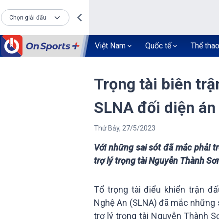
Chọn giải đấu
Việt Nam
Quốc tế
Thể tha
Trọng tài biên tr
SLNA đối diện án
Thứ Bảy
,
27
/
5
/
2023
Với những sai sót đã mắc phải t
trợ lý trọng tài Nguyễn Thành Sơ
Tổ trọng tài điểu khiển trận 
Nghệ An (SLNA) đã mắc những sai
trợ lý trọng tài Nguyễn Thành S