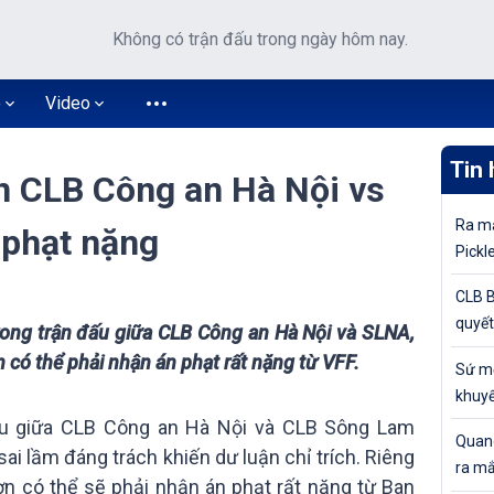
Không có trận đấu trong ngày hôm nay.
o
Video
Tin 
ận CLB Công an Hà Nội vs
Ra mắ
 phạt nặng
Pickl
khuyế
CLB B
quyết
rong trận đấu giữa CLB Công an Hà Nội và SLNA,
tiếp 
n có thể phải nhận án phạt rất nặng từ VFF.
Sứ mệ
Cúp Q
khuyế
đỉnh 
đấu giữa CLB Công an Hà Nội và CLB Sông Lam
Quang
 lầm đáng trách khiến dư luận chỉ trích. Riêng
ra mắ
ơn có thể sẽ phải nhận án phạt rất nặng từ Ban