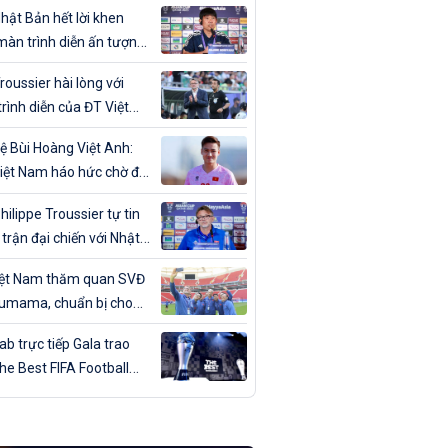
ân trong ngày sinh nhật
hật Bản hết lời khen
màn trình diễn ấn tượng
T Việt Nam
roussier hài lòng với
rình diễn của ĐT Việt
trước Nhật Bản
ệ Bùi Hoàng Việt Anh:
iệt Nam háo hức chờ đợi
đấu với Nhật Bản”
hilippe Troussier tự tin
 trận đại chiến với Nhật
iệt Nam thăm quan SVĐ
umama, chuẩn bị cho
gặp Nhật Bản
b trực tiếp Gala trao
The Best FIFA Football
ds 2023