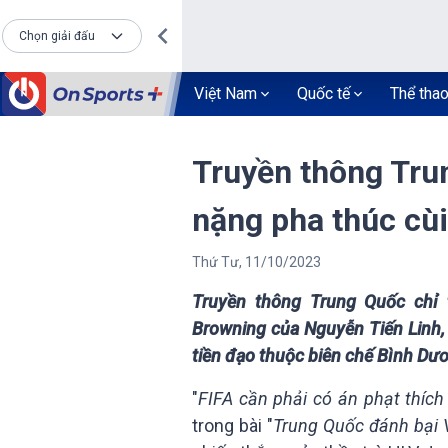
Chọn giải đấu
Việt Nam
Quốc tế
Thể tha
Truyền thông Tru
nặng pha thúc cùi
Thứ Tư
,
11
/
10
/
2023
Truyền thông Trung Quốc chỉ 
Browning của Nguyễn Tiến Linh, 
tiền đạo thuộc biên chế Bình Dư
"
FIFA cần phải có án phạt thíc
trong bài "
Trung Quốc đánh bại V