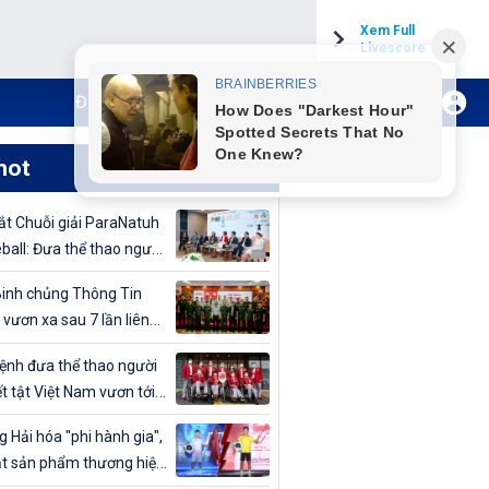
Xem Full
Livescore
Đăng ký Internet TH VTVCab
Xem Live
hot
t Chuỗi giải ParaNatuh
eball: Đưa thể thao người
t tật lên tầm cao mới
inh chủng Thông Tin
 vươn xa sau 7 lần liên
vô địch Giải bóng chuyền
nh đưa thể thao người
uân đội mở rộng 2024
t tật Việt Nam vươn tới
cao
 Hải hóa "phi hành gia",
t sản phẩm thương hiệu