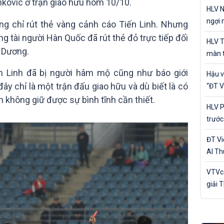
cá nh
nkovic ở trận giao hữu hôm 10/10.
HLV N
ngợi 
ng chỉ rút thẻ vàng cảnh cáo Tiến Linh. Nhưng
của Đ
ng tài người Hàn Quốc đã rút thẻ đỏ trực tiếp đối
HLV T
h Dương.
màn t
Nam 
 Linh đã bị người hâm mộ cũng như báo giới
Hậu v
đây chỉ là một trận đấu giao hữu và dù biết là có
“ĐT V
trận 
 không giữ được sự bình tĩnh cần thiết.
HLV P
trước
Bản
ĐT V
Al Th
trận 
VTVca
giải 
Awar