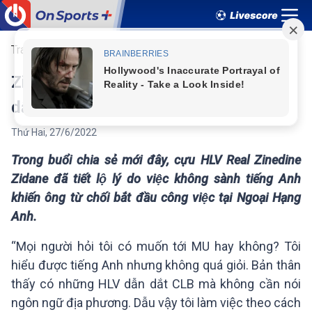
Trang chủ
Quốc tế
Zidane tiết lộ lý do bất ngờ từ chối
dẫn dắt MU
Thứ Hai
,
27
/
6
/
2022
Trong buổi chia sẻ mới đây, cựu HLV Real Zinedine
Zidane đã tiết lộ lý do việc không sành tiếng Anh
khiến ông từ chối bắt đầu công việc tại Ngoại Hạng
Anh.
“Mọi người hỏi tôi có muốn tới MU hay không? Tôi
hiểu được tiếng Anh nhưng không quá giỏi. Bản thân
thấy có những HLV dẫn dắt CLB mà không cần nói
ngôn ngữ địa phương. Dẫu vậy tôi làm việc theo cách