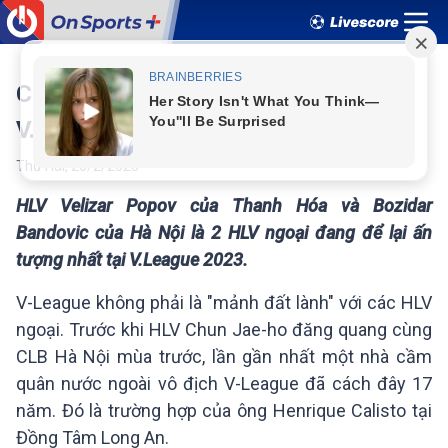
Các HLV ngoại khởi đầu thế nào tại
V.League 2023?
Thứ Hai
,
20
/
2
/
2023
HLV Velizar Popov của Thanh Hóa và Bozidar
Bandovic của Hà Nội là 2 HLV ngoại đang để lại ấn
tượng nhất tại V.League 2023.
ngoại. Trước khi HLV Chun Jae-ho đăng quang cùng
CLB Hà Nội mùa trước, lần gần nhất một nhà cầm
quân nước ngoài vô địch V-League đã cách đây 17
năm. Đó là trường hợp của ông Henrique Calisto tại
Đồng Tâm Long An.