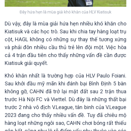
Đây hứa hẹn là mùa giải khó khăn của HLV Kiatisuk
Dù vậy, đây là mùa giải hứa hẹn nhiều khó khăn cho
Kiatisuk và các học trò. Sau khi chia tay hàng loạt trụ
cột, HAGL không có những sự thay thế tương xứng
và phải đôn nhiều cầu thủ trẻ lên đội một. Việc hòa
cả 4 trận đầu tiên cho thấy những vấn đề cần được
Kiatisuk giải quyết.
Sau khởi đầu mỹ mãn khi đánh bại Bình Định 5 bàn
không gỡ, CAHN đã trở lại mặt đất sau 2 trận thua
trước Hà Nội FC và Viettel. Dù đây là những thất bại
trước 2 nhà vô địch V.League, tân binh của V.League
2023 đang cho thấy nhiều vấn đề. Tuy đã chiêu mộ
hàng loạt những ngôi sao, CAHN chơi bóng rất thiếu
gắn kết, cũng như lộ rõ điểm yếu phụ thuộc vào các