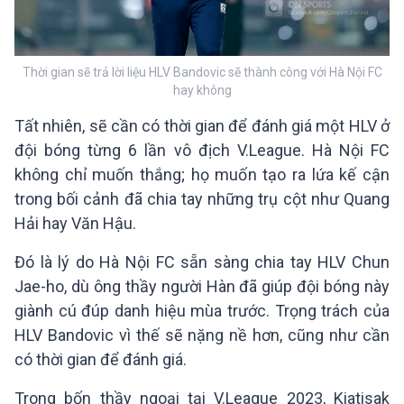
Thời gian sẽ trả lời liệu HLV Bandovic sẽ thành công với Hà Nội FC
hay không
Tất nhiên, sẽ cần có thời gian để đánh giá một HLV ở
đội bóng từng 6 lần vô địch V.League. Hà Nội FC
không chỉ muốn thắng; họ muốn tạo ra lứa kế cận
trong bối cảnh đã chia tay những trụ cột như Quang
Hải hay Văn Hậu.
Đó là lý do Hà Nội FC sẵn sàng chia tay HLV Chun
Jae-ho, dù ông thầy người Hàn đã giúp đội bóng này
giành cú đúp danh hiệu mùa trước. Trọng trách của
HLV Bandovic vì thế sẽ nặng nề hơn, cũng như cần