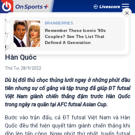
Trang chủ
Việt Nam
Giải khác
Thi đấu cực hay, ĐT futsal Việt Nam
giành chiến thắng tưng bừng trước
Hàn Quốc
Thứ Tư
,
28
/
9
/
2022
Dù bị đối thủ chọc thủng lưới ngay ở những phút đầu
tiên nhưng sự cố gắng và tập trung đã giúp ĐT futsal
Việt Nam giành chiến thắng đậm trước Hàn Quốc
trong ngày ra quân tại AFC futsal Asian Cup.
Bước vào trận đấu, cả ĐT futsal Việt Nam và Hàn
Quốc đều thể hiện quyết tâm giành chiến thắng khi
dồn lên tấn công. Ngay phút thứ nhất, tuyển futsal