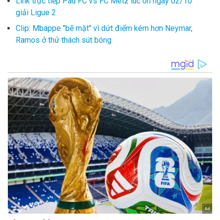
Link trực tiếp Pau FC vs FC Metz lúc 0h ngày 02/10
giải Ligue 2
Clip: Mbappe "bẽ mặt" vì dứt điểm kém hơn Neymar,
Ramos ở thử thách sút bóng